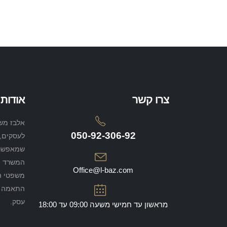
צרו קשר
אודות
אלבז משר
050-92-306-92
לעסקים, 
שמאפשרי
המשרד מל
Office@l-baz.com
משפטי הד
התאמה אי
עסק.
מראשון עד חמישי משעה 09:00 עד 18:00